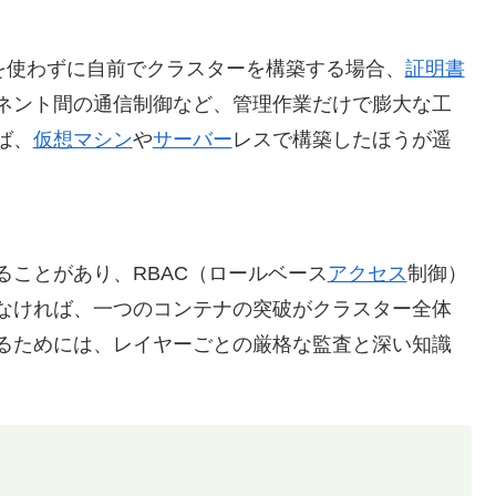
ど）を使わずに自前でクラスターを構築する場合、
証明書
ネント間の通信制御など、管理作業だけで膨大な工
ば、
仮想マシン
や
サーバー
レスで構築したほうが遥
ことがあり、RBAC（ロールベース
アクセス
制御）
なければ、一つのコンテナの突破がクラスター全体
るためには、レイヤーごとの厳格な監査と深い知識