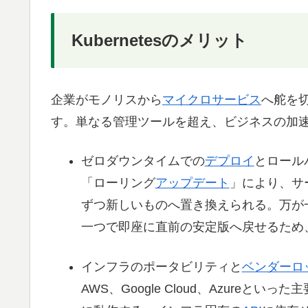
Kubernetesのメリット
企業がモノリスから
マイクロサービス
へ舵を切
す。単なる管理ツールを超え、ビジネスの加
ゼロダウンタイムでの
デプロイ
とロール
「ローリング
アップデート
」により、サ
ずつ新しいものへ置き換えられる。万が
一つで即座に直前の安定版へ戻せるため
インフラのポータビリティと
ベンダーロ
AWS、Google Cloud、Azureといった主