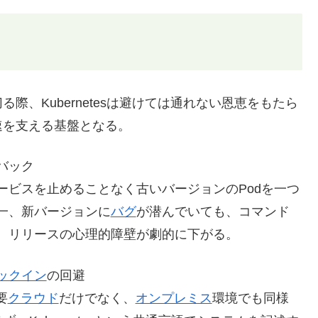
る際、Kubernetesは避けては通れない恩恵をもたら
速を支える基盤となる。
バック
ービスを止めることなく古いバージョンのPodを一つ
一、新バージョンに
バグ
が潜んでいても、コマンド
、リリースの心理的障壁が劇的に下がる。
ックイン
の回避
要
クラウド
だけでなく、
オンプレミス
環境でも同様