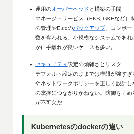
運用の
オーバーヘッド
と構築の手間
マネージドサービス（EKS, GKEな
の管理やEtcdの
バックアップ
、コンポー
数を奪われる。小規模なシステムであれ
かに手離れが良いケースも多い。
セキュリティ
設定の煩雑さとリスク
デフォルト設定のままでは権限が強すぎる
やネットワークポリシーを正しく設計し
の掌握につながりかねない。防御を固め
が不可欠だ。
Kubernetesのdockerの違い