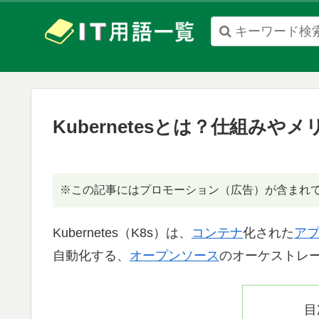
When
autocomplete
results
Kubernetesとは？仕組み
are
available
use
※この記事にはプロモーション（広告）が含まれ
up
and
Kubernetes（K8s）は、
コンテナ
化された
ア
down
自動化する、
オープンソース
のオーケストレ
arrows
to
review
目