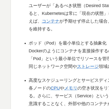
ユーザーが「あるべき状態（Desired S
ると、Kubernetesは常に「現在の
えば、
コンテナ
が予期せず停止した場合
を維持する。
ポッド（Pod）を最小単位とする抽象化
Dockerのようにコンテナを直接操作
「Pod」という最小単位でリソースを管
同じネットワーク空間や
ストレージ
領域
高度なスケジューリングとサービスディ
各ノードの
CPU
や
メモリ
の空き状況をリ
る。さらに、サービス（Service）と
意識することなく、外部や他のコンテナ