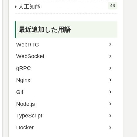
46
人工知能
最近追加した用語
WebRTC
WebSocket
gRPC
Nginx
Git
Node.js
TypeScript
Docker