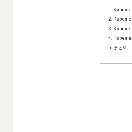
and
Kubern
enter
Kuber
to
Kuber
go
Kubern
to
まとめ
the
desired
page.
Touch
device
users,
explore
by
touch