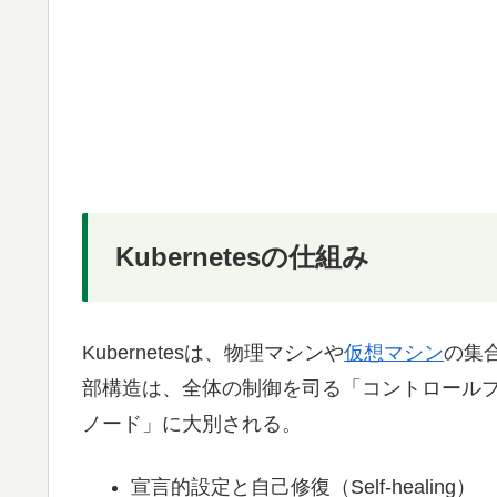
or
with
swipe
gestures.
Kubernetesの仕組み
Kubernetesは、物理マシンや
仮想マシン
の集
部構造は、全体の制御を司る「コントロール
ノード」に大別される。
宣言的設定と自己修復（Self-healing）