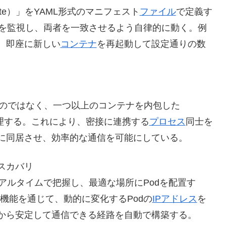
tate）」をYAML形式のマニフェスト
ファイル
で定義す
状態」を監視し、両者を一致させるよう自律的に動く。例
、即座に新しい
コンテナ
を再起動して設定通りの数
するのではなく、一つ以上のコンテナを内包した
理する。これにより、密接に連携する
プロセス
同士を
に同居させ、効率的な通信を可能にしている。
スカバリ
アルタイムで把握し、最適な場所にPodを配置す
いう機能を通じて、動的に変化するPodの
IPアドレス
を
から安定して通信できる経路を自動で構築する。