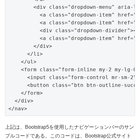
<
div
class
=
"dropdown-menu"
aria-la
<
a
class
=
"dropdown-item"
href
=
"#
<
a
class
=
"dropdown-
item"
href
=
"#
<
div
class
=
"dropdown-divider"
>
</
<
a
class
=
"dropdown-item"
href
=
"#
</
div
>
</
li
>
</
ul
>
<
form
class
=
"form-inline my-2 my-lg-0"
<
input
class
=
"form-control mr-sm-2"
<
button
class
=
"btn btn-outline-succe
</
form
>
</
di
v
>
</
nav
>
上記は、Bootstrap5を使用したナビゲーションバーのサン
プルコードである。このコードは、Bootstrap公式サイト