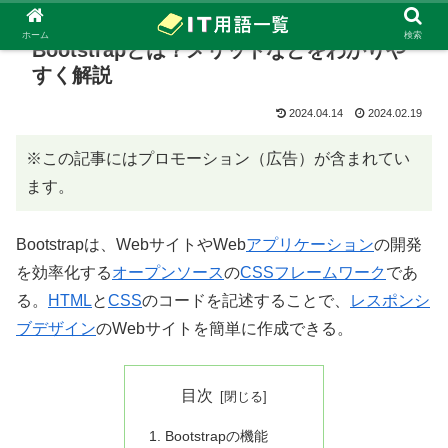
ホーム
検索
Bootstrapとは？メリットなどをわかりや
すく解説
2024.04.14
2024.02.19
※この記事にはプロモーション（広告）が含まれてい
ます。
Bootstrapは、WebサイトやWeb
アプリケーション
の開発
を効率化する
オープンソース
の
CSS
フレームワーク
であ
る。
HTML
と
CSS
のコードを記述することで、
レスポンシ
ブデザイン
のWebサイトを簡単に作成できる。
目次
Bootstrapの機能