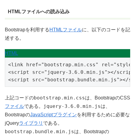
HTMLファイルへの読み込み
Bootstrapを利用する
HTML
ファイル
に、以下のコードを記
述する。
HTML
<
link
href
=
"bootstrap.min.css"
rel
=
"styles
<
script
src
=
"jquery-3.6.0.min.js"
>
</
script
<
script
src
=
"bootstrap.bundle.min.js"
>
</
sc
bootstrap.min.css
上記コードの
は、BootstrapのCSS
jquery-3.6.0.min.js
ファイル
である。
は、
Bootstrapの
JavaScript
プラグイン
を利用するために必要な
jQuery
ライブラリ
である。
bootstrap.bundle.min.js
は、Bootstrapの