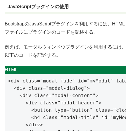
JavaScriptプラグインの使用
BootstrapのJavaScriptプラグインを利用するには、HTML
ファイルにプラグインのコードを記述する。
例えば、モーダルウィンドウプラグインを利用するには、
以下のコードを記述する。
HTML
<
div
class
=
"modal fade"
id
=
"myModal"
tabin
<
div
class
=
"modal-dialog"
>
<
div
class
=
"modal-content"
>
<
div
class
=
"modal-header"
>
<
button
type
=
"button"
class
=
"close
<
h4
class
=
"modal-title"
id
=
"myModa
</
div
>