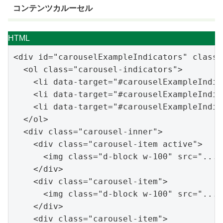
コンテンツカルーセル
HTML
<
div
id
=
"carouselExampleIndicators"
class
=
<
ol
class
=
"carousel-indicators"
>
<
li
data-targe
t
=
"#carouselExampleIndic
<
li
data-target
=
"#carouselExampleIndic
<
li
data-target
=
"#carouselExampleIndic
</
ol
>
<
div
class
=
"carousel-inner"
>
<
div
class
=
"carousel-item 
active"
>
<
img
class
=
"d-block w-100"
src
=
"..."
</
div
>
<
div
class
=
"carousel-item"
>
<
img
class
=
"d-block w-100"
src
=
"..."
</
div
>
<
div
class
=
"carousel-item"
>