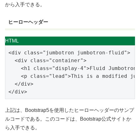
から入手できる。
ヒーローヘッダー
HTML
<
div
class
=
"jumbotron jumbotron-fluid"
>
<
div
class
=
"container"
>
<
h1
class
=
"display-4"
>
Fluid Jumbotron
<
<
p
class
=
"lead"
>
This is 
a modified jum
</
div
>
</
div
>
上記は、Bootstrap5を使用したヒーローヘッダーのサンプ
ルコードである。このコードは、Bootstrap公式サイトか
ら入手できる。