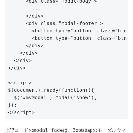
<
div
class
=
"modal-body"
>
        ...

</
div
>
<
div
class
=
"modal-foote
r"
>
<
button
type
=
"button"
class
=
"btn b
<
button
type
=
"button"
class
=
"btn b
</
div
>
</
div
>
</
div
>
</
div
>
<
script
>
$(
document
).ready(
function
(
)
{

  $(
'#myModal'
).modal(
'show'
);

</
scrip
t
>
modal fade
上記コードの
は、Bootstrapのモーダルウィ