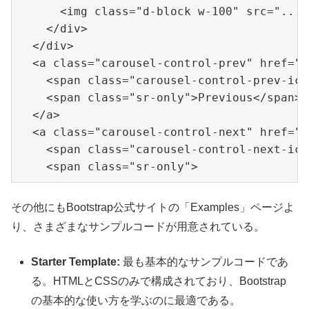
<
img
class
=
"d-block w-100"
src
=
"..."
</
div
>
</
div
>
<
a
class
=
"carousel-control-prev"
href
=
"#
<
spa
n
class
=
"carousel-control-prev-ico
<
span
class
=
"sr-only"
>
Previous
</
span
>
</
a
>
<
a
class
=
"carousel-control-next"
href
=
"#
<
span
class
=
"carousel-control-next-ico
<
span
c
lass
=
"sr-only"
>
その他にもBootstrap公式サイトの「Examples」ページよ
り、さまざまなサンプルコードが用意されている。
Starter Template:
最も基本的なサンプルコードであ
る。HTMLとCSSのみで構成されており、Bootstrap
の基本的な使い方を学ぶのに最適である。