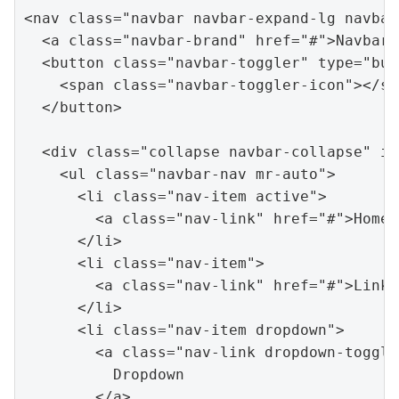
<
nav
class
=
"navbar navbar-expand-lg navbar
<
a
class
=
"navbar-brand"
href
=
"#"
>
Navbar
<
<
button
class
=
"navbar-toggler"
type
=
"but
<
span
class
=
"navbar-toggler-icon"
>
</
sp
</
button
>
<
div
class
=
"collapse navbar-collapse"
id
<
ul
class
=
"navbar-nav mr-auto"
>
<
li
class
=
"nav-item active"
>
<
a
class
=
"nav-link"
href
=
"#"
>
Home 
</
li
>
<
li
class
=
"nav-item"
>
<
a
class
=
"nav-link"
href
=
"#"
>
Link
<
</
li
>
<
li
class
=
"nav-item dropdown"
>
<
a
class
=
"nav-
link dropdown-toggle
Dropdown

</
a
>