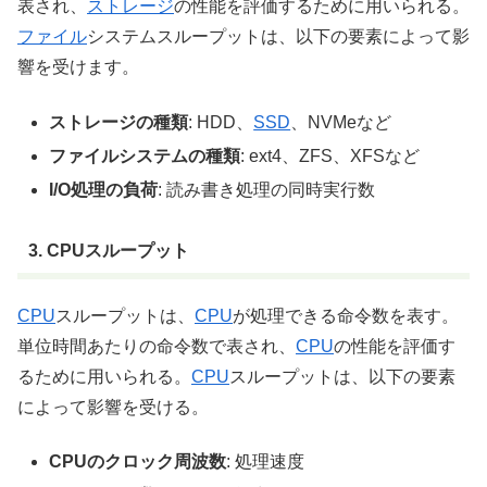
表され、
ストレージ
の性能を評価するために用いられる。
ファイル
システムスループットは、以下の要素によって影
響を受けます。
ストレージの種類
: HDD、
SSD
、NVMeなど
ファイルシステムの種類
: ext4、ZFS、XFSなど
I/O処理の負荷
: 読み書き処理の同時実行数
3. CPUスループット
CPU
スループットは、
CPU
が処理できる命令数を表す。
単位時間あたりの命令数で表され、
CPU
の性能を評価す
るために用いられる。
CPU
スループットは、以下の要素
によって影響を受ける。
CPUのクロック周波数
: 処理速度