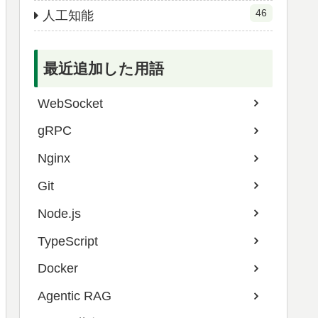
46
人工知能
最近追加した用語
WebSocket
gRPC
Nginx
Git
Node.js
TypeScript
Docker
Agentic RAG