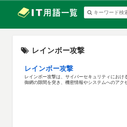
When
autocomplete
results
レインボー攻撃
are
available
レインボー攻撃
use
レインボー攻撃は、サイバーセキュリティにおけ
up
御網の隙間を突き、機密情報やシステムへのアクセ
and
down
arrows
to
review