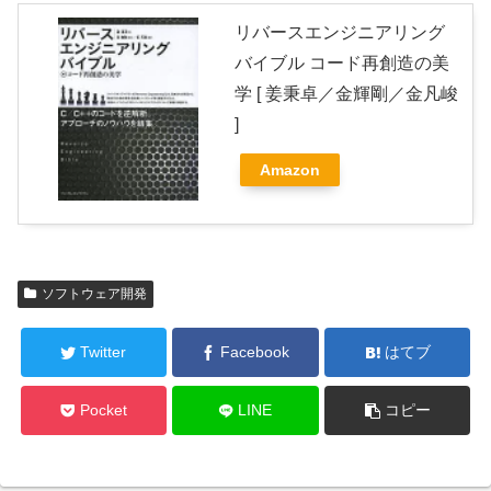
リバースエンジニアリング
バイブル コード再創造の美
学 [ 姜秉卓／金輝剛／金凡峻
]
Amazon
ソフトウェア開発
Twitter
Facebook
はてブ
Pocket
LINE
コピー