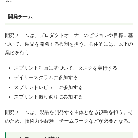
開発チーム
開発チームは、プロダクトオーナーのビジョンや目標に基
づいて、製品を開発する役割を担う。具体的には、以下の
業務を行う。
スプリント計画に基づいて、タスクを実行する
デイリースクラムに参加する
スプリントレビューに参加する
スプリント振り返りに参加する
開発チームは、製品を開発する主体となる役割を担う。そ
のため、技術力や経験、チームワークなどが必要となる。