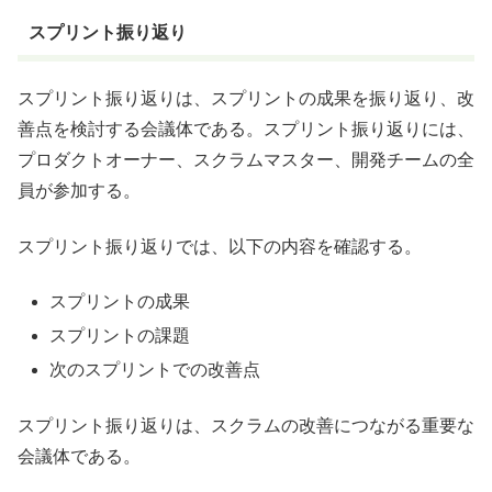
スプリント振り返り
スプリント振り返りは、スプリントの成果を振り返り、改
善点を検討する会議体である。スプリント振り返りには、
プロダクトオーナー、スクラムマスター、開発チームの全
員が参加する。
スプリント振り返りでは、以下の内容を確認する。
スプリントの成果
スプリントの課題
次のスプリントでの改善点
スプリント振り返りは、スクラムの改善につながる重要な
会議体である。