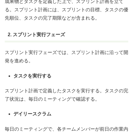
成果物とタスクを定義した上で、スプリント計画を立て
る。スプリント計画には、スプリントの目標、タスクの優
先順位、タスクの完了期限などが含まれる。
2. スプリント実行フェーズ
スプリント実行フェーズでは、スプリント計画に沿って開
発を進める。
タスクを実行する
スプリント計画で定義したタスクを実行する。タスクの完
了状況は、毎日のミーティングで確認する。
デイリースクラム
毎日のミーティングで、各チームメンバーが前日の作業内