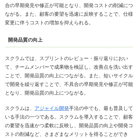
合の早期発見や修正が可能となり、開発コストの削減につ
ながる。また、顧客の要望を迅速に反映することで、仕様
変更に伴うコストの増加を抑えられる。
開発品質の向上
スクラムでは、スプリントのレビュー・振り返りにおい
て、チームメンバーで成果物を検証し、改善点を洗い出す
ことで、開発品質の向上につながる。また、短いサイクル
で開発を繰り返すことで、不具合の早期発見や修正が可能
となり、開発品質の向上につながる。
スクラムは、
アジャイル開発
手法の中でも、最も普及して
いる手法の一つである。スクラムを導入することで、顧客
の要望を迅速かつ柔軟に反映し、開発品質の向上や開発コ
ストの削減など、さまざまなメリットを得ることができ