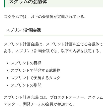
スクラムの会議体
スクラムでは、以下の会議体が定義されている。
スプリント計画会議
スプリント計画会議は、スプリント計画を立てる会議体で
ある。スプリント計画会議では、以下の内容を決定する。
スプリントの目標
スプリントで開発する成果物
スプリントで実施するタスク
スプリントの期間
スプリント計画会議には、プロダクトオーナー、スクラム
マスター、開発チームの全員が参加する。