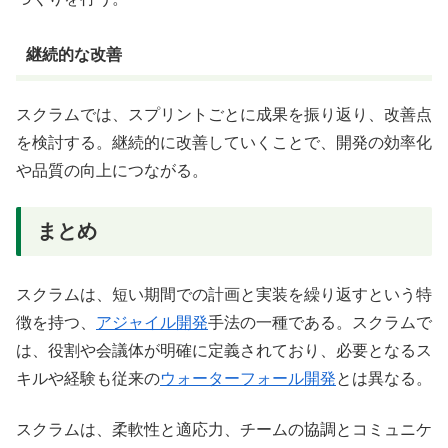
継続的な改善
スクラムでは、スプリントごとに成果を振り返り、改善点
を検討する。継続的に改善していくことで、開発の効率化
や品質の向上につながる。
まとめ
スクラムは、短い期間での計画と実装を繰り返すという特
徴を持つ、
アジャイル開発
手法の一種である。
スクラムで
は、役割や会議体が明確に定義されており、必要となるス
キルや経験も従来の
ウォーターフォール開発
とは異なる。
スクラムは、
柔軟性と適応力、チームの協調とコミュニケ