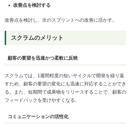
改善点を検討する
改善点を検討し、次のスプリントへの改善に活かす。
スクラムのメリット
顧客の要望を迅速かつ柔軟に反映
スクラムでは、1週間程度の短いサイクルで開発を繰り返
すため、顧客の要望の変化にも迅速に対応することができ
る。また、短期間で成果物をリリースすることで、顧客の
フィードバックを受けやすくなる。
コミュニケーションの活性化