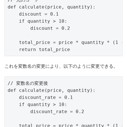
def calculate(price, quantity):

    discount = 0.1

    if quantity > 10:

        discount = 0.2

    total_price = price * quantity * (1 - 
これを変数名の変更により、以下のように変更できる。
// 変数名の変更後

def calculate(price, quantity):

    discount_rate = 0.1

    if quantity > 10:

        discount_rate = 0.2

    total_price = price * quantity * (1 - 